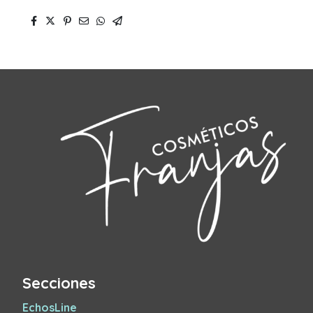
Secciones
EchosLine