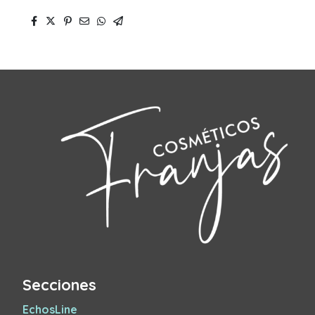
Secciones
EchosLine