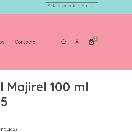
Seleccionar idioma
0
os
Contacto
l Majirel 100 ml
 5
incluido)