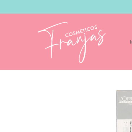
I
Catálogo
Loreal Majirel 100 ml Color 5