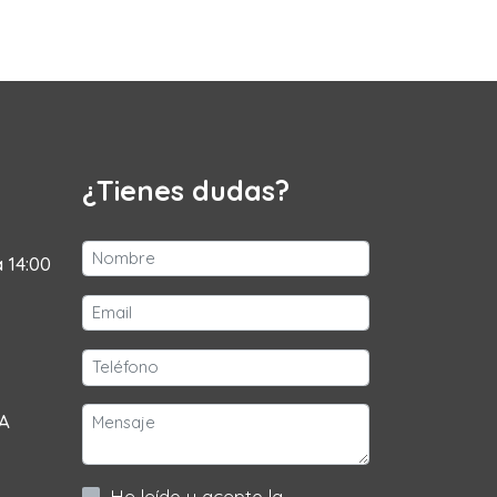
¿Tienes dudas?
a 14:00
 A
He leído y acepto la