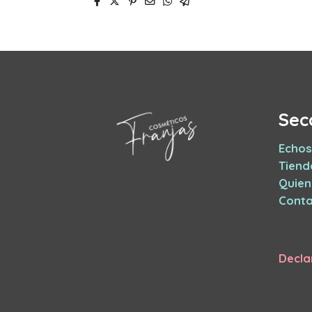
Sec
Echos
Tiend
Quie
Conta
Decla