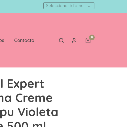
Seleccionar idioma
0
os
Contacto
l Expert
ma Creme
u Violeta
e 500 ml