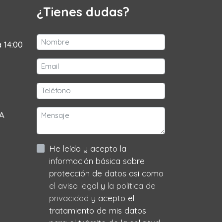
¿Tienes dudas?
a 14:00
 A
He leído y acepto la
información básica sobre
protección de datos asi como
el aviso legal
y
la política de
privacidad
y acepto el
tratamiento de mis datos