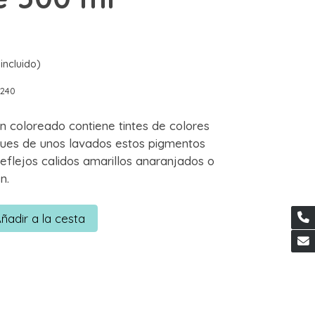
incluido)
0240
en coloreado contiene tintes de colores
pues de unos lavados estos pigmentos
eflejos calidos amarillos anaranjados o
n.
ñadir a la cesta