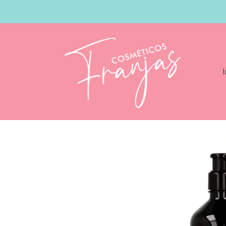
I
Catálogo
Loreal Expert Chroma Creme