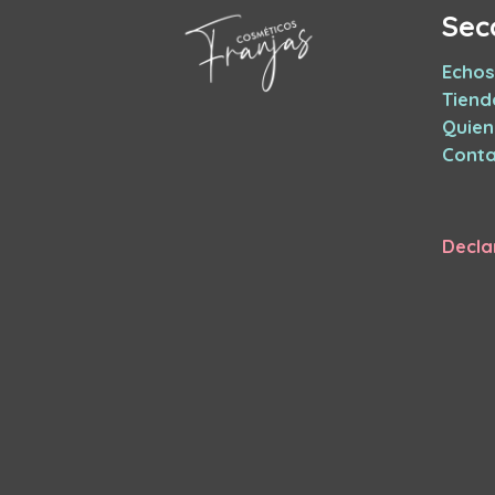
Sec
Echos
Tiend
Quie
Conta
Decla