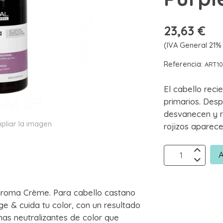
23,63 €
(IVA General 21% 
Referencia:
ART1
El cabello reci
primarios. Des
desvanecen y r
pliar la imagen
rojizos aparece
A
Chroma Crème. Para cabello castano
e & cuida tu color, con un resultado
as neutralizantes de color que