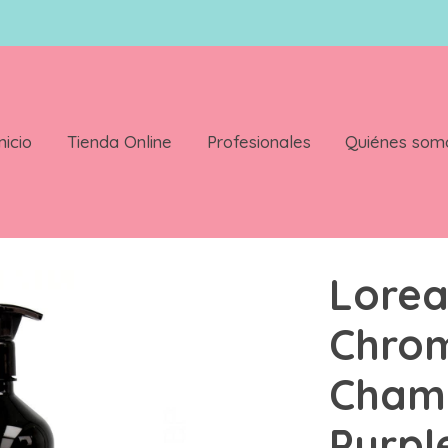
nicio
Tienda Online
Profesionales
Quiénes som
 Champu Violeta Purple 500 ml
Lorea
Chro
Champ
Purpl