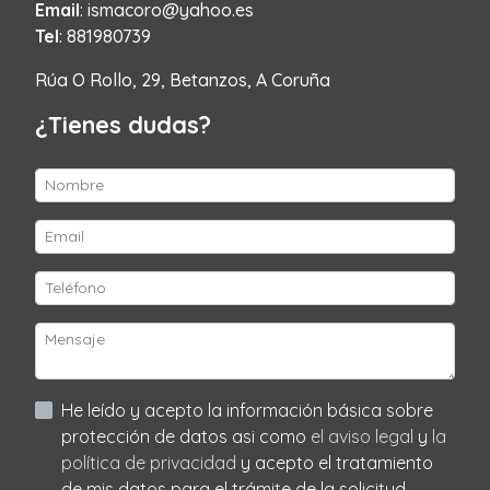
Email
: ismacoro@yahoo.es
Tel
: 881980739
Rúa O Rollo, 29, Betanzos, A Coruña
¿Tienes dudas?
He leído y acepto la información básica sobre
protección de datos asi como
el aviso legal
y
la
política de privacidad
y acepto el tratamiento
de mis datos para el trámite de la solicitud