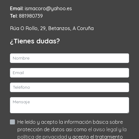
Email
: ismacoro@yahoo.es
Tel
: 881980739
Rúa O Rollo, 29, Betanzos, A Coruña
¿Tienes dudas?
He leído y acepto la información básica sobre
protección de datos asi como
el aviso legal
y
la
política de privacidad
y acepto el tratamiento