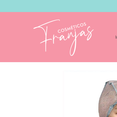
I
Catálogo
Gorro Mechasdoble Capa 5u