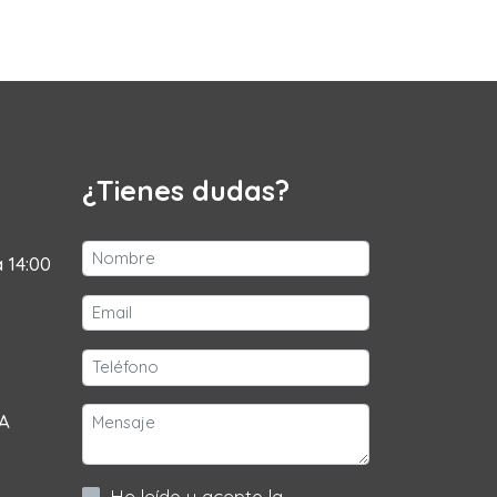
¿Tienes dudas?
a 14:00
 A
He leído y acepto la