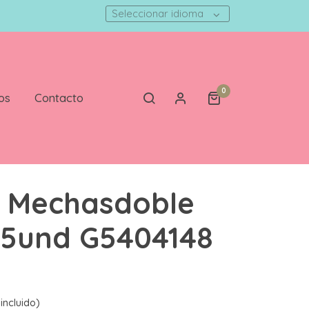
Seleccionar idioma
0
os
Contacto
 Mechasdoble
 5und G5404148
incluido)