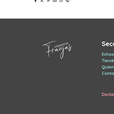
Sec
Echos
Tiend
Quie
Conta
Decla