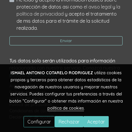
protección de datos asi como
el aviso legal
y
la
política de privacidad
y acepto el tratamiento
de mis datos para el trámite de la solicitud
realizada.
Enviar
Tus datos solo serán utilizados para información
relacionada con nuestro servicio. Conozca nuestra
ISMAEL ANTONIO COTARELO RODRIGUEZ
utiliza cookies
política de privacidad
.
propias y terceros para obtener datos estadísticos de la
Aviso legal
navegación de nuestros usuarios y mejorar nuestros
Política de cookies
servicios. Puedes configurar tus preferencias a través del
Gestión de cookies
botón “Configurar” o obtener más información en nuestra
Política de privacidad
política de cookies
.
Condiciones de compra
Declaración de accesibilidad
Configurar
Rechazar
Aceptar