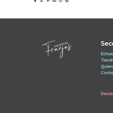
Sec
Echos
Tiend
Quie
Conta
Decla