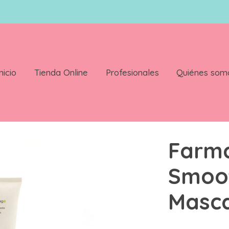
nicio
Tienda Online
Profesionales
Quiénes som
arilla 250 Ml
Farma
Smoot
Masca