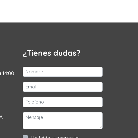
¿Tienes dudas?
a 14:00
 A
He leído y acepto la