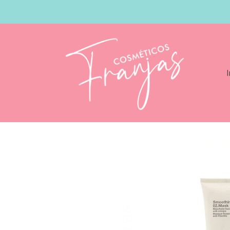
I
Catálogo
Farmavita Smoothing 02 Masc