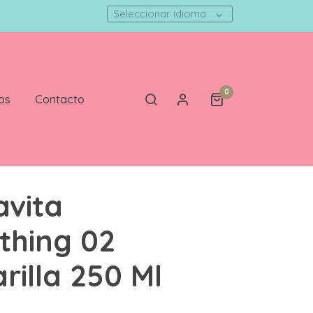
Seleccionar idioma
0
os
Contacto
vita
hing 02
rilla 250 Ml