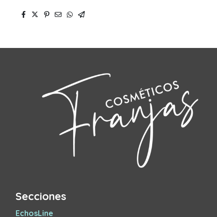
Secciones
EchosLine