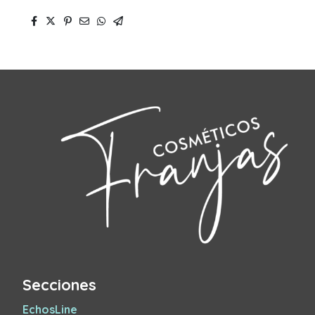
Secciones
EchosLine