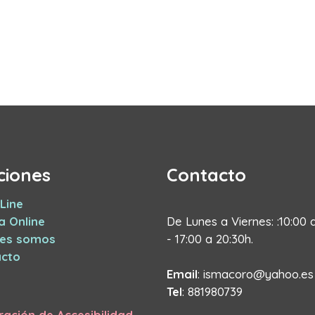
ciones
Contacto
Line
a Online
De Lunes a Viernes: :10:00 
nes somos
- 17:00 a 20:30h.
cto
Email
: ismacoro@yahoo.es
Tel
: 881980739
ración de Accesibilidad