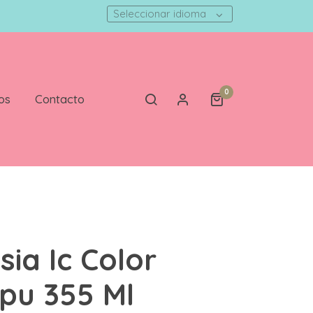
Seleccionar idioma
0
os
Contacto
sia Ic Color
pu 355 Ml