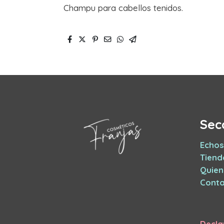
Champu para cabellos tenidos.
Sec
Echos
Tiend
Quie
Conta
Decla