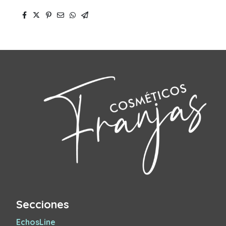
Secciones
EchosLine