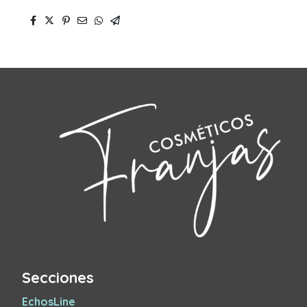
Secciones
EchosLine