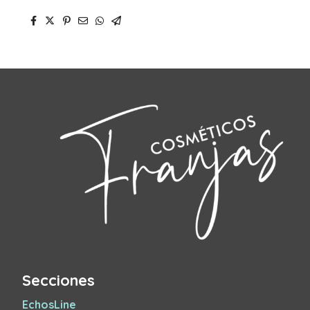
Secciones
EchosLine