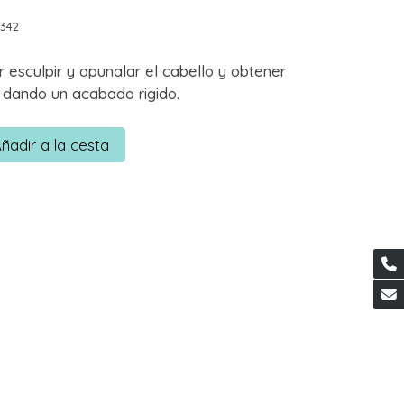
342
 esculpir y apunalar el cabello y obtener
l dando un acabado rigido.
ñadir a la cesta