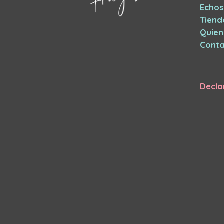
Echos
Tiend
Quie
Conta
Decla