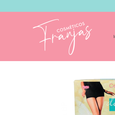
I
Catálogo
Depil Ok Cera En Perlas Neg