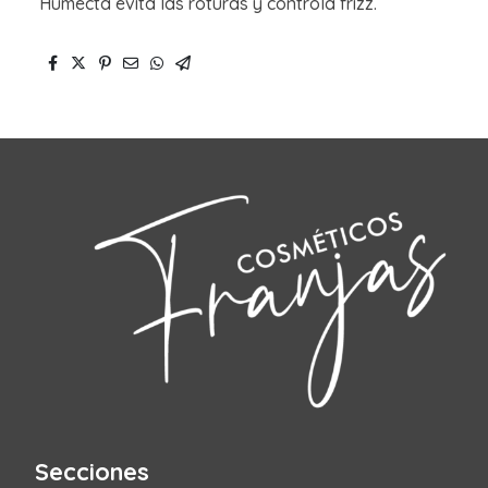
Humecta evita las roturas y controla frizz.
Secciones