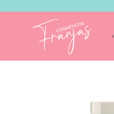
I
Catálogo
Creme Of Nature Coconut Mil