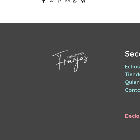
Sec
Echos
Tiend
Quie
Conta
Decla