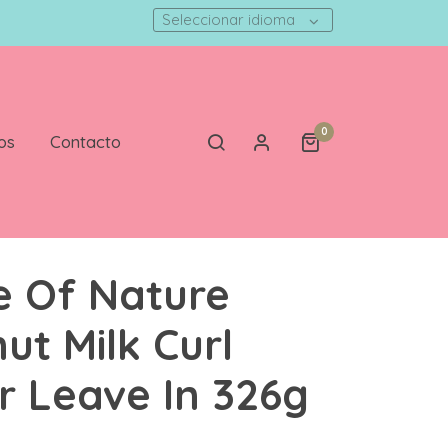
Seleccionar idioma
0
os
Contacto
 Of Nature
ut Milk Curl
r Leave In 326g