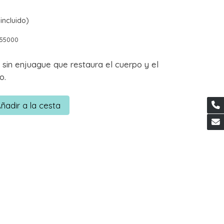
incluido)
755000
 sin enjuague que restaura el cuerpo y el
o.
ñadir a la cesta