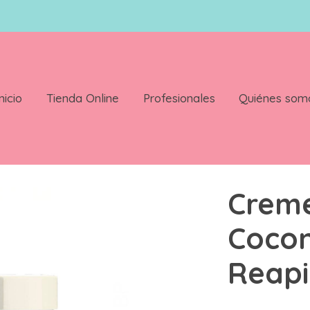
nicio
Tienda Online
Profesionales
Quiénes som
k Curl Reapir Leave In 326g
Creme
Cocon
Reapi