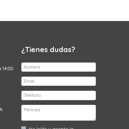
¿Tienes dudas?
a 14:00
 A
He leído y acepto la