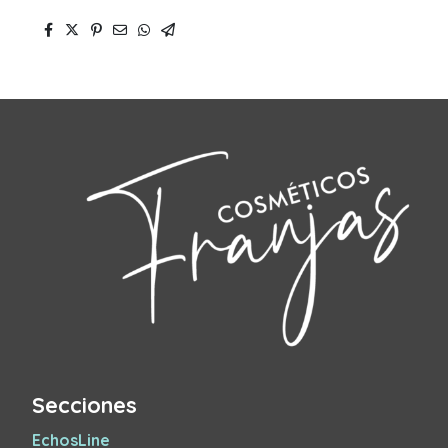
Secciones
EchosLine