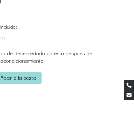
incluido)
144
mpo de desenredado antes o despues de
l acondicionamiento.
ñadir a la cesta