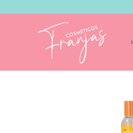
I
Catálogo
Cantu Jamaican Black Castor