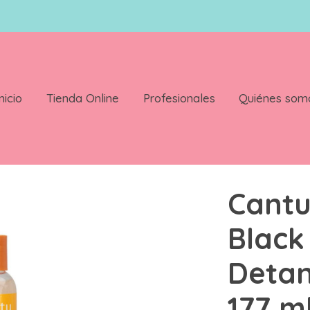
nicio
Tienda Online
Profesionales
Quiénes som
 Oil Detangling Primer 177 ml
Cant
Black
Detan
177 m