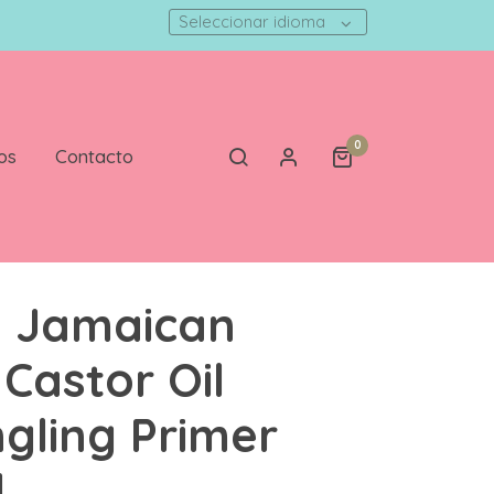
Seleccionar idioma
0
os
Contacto
u Jamaican
 Castor Oil
gling Primer
l