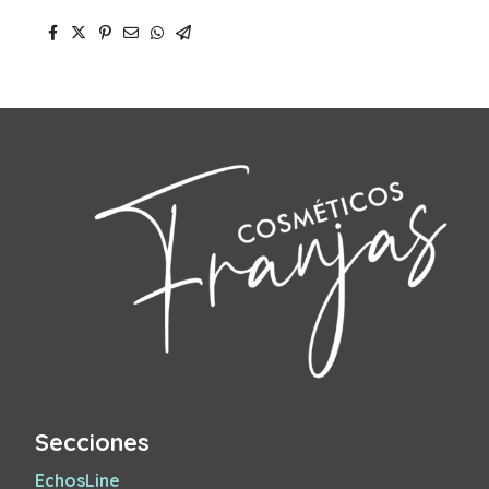
Secciones
EchosLine