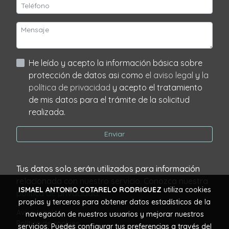
He leído y acepto la información básica sobre
protección de datos asi como
el aviso legal
y
la
política de privacidad
y acepto el tratamiento
de mis datos para el trámite de la solicitud
realizada.
Enviar
Tus datos solo serán utilizados para información
relacionada con nuestro servicio. Conozca nuestra
ISMAEL ANTONIO COTARELO RODRIGUEZ
utiliza cookies
política de privacidad
.
propias y terceros para obtener datos estadísticos de la
Aviso legal
navegación de nuestros usuarios y mejorar nuestros
Política de cookies
servicios. Puedes configurar tus preferencias a través del