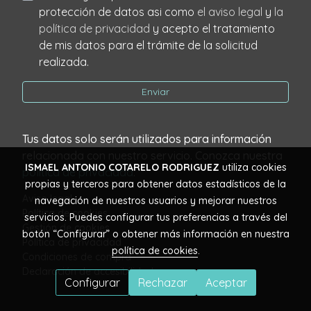
protección de datos asi como
el aviso legal
y
la
política de privacidad
y acepto el tratamiento
de mis datos para el trámite de la solicitud
realizada.
Enviar
Tus datos solo serán utilizados para información
relacionada con nuestro servicio. Conozca nuestra
ISMAEL ANTONIO COTARELO RODRIGUEZ
utiliza cookies
política de privacidad
.
propias y terceros para obtener datos estadísticos de la
Aviso legal
navegación de nuestros usuarios y mejorar nuestros
Política de cookies
servicios. Puedes configurar tus preferencias a través del
Gestión de cookies
botón “Configurar” o obtener más información en nuestra
Política de privacidad
política de cookies
.
Condiciones de compra
Declaración de accesibilidad
Configurar
Rechazar
Aceptar