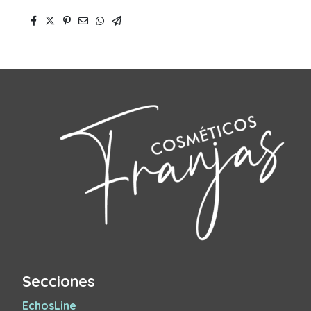
Secciones
EchosLine