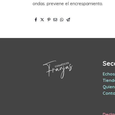
ondas. previene el encrespamiento.
Sec
Echos
Tiend
Quie
Conta
Decla