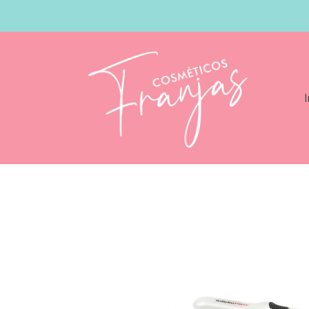
I
Catálogo
BabyLiss Plancha Mini Rizo F