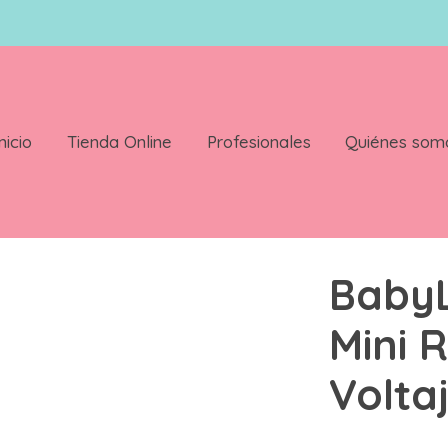
nicio
Tienda Online
Profesionales
Quiénes som
ino Dual Voltaje 20 W
BabyL
Mini 
Volta