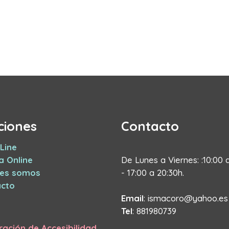
ciones
Contacto
Line
a Online
De Lunes a Viernes: :10:00 
nes somos
- 17:00 a 20:30h.
cto
Email
: ismacoro@yahoo.es
Tel
: 881980739
ración de Accesibilidad