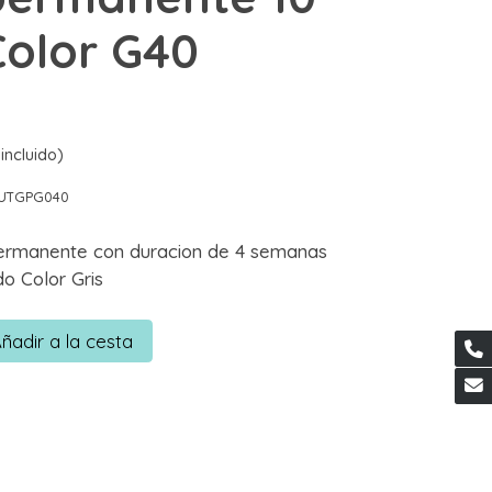
Color G40
incluido)
UTGPG040
ermanente con duracion de 4 semanas
o Color Gris
ñadir a la cesta