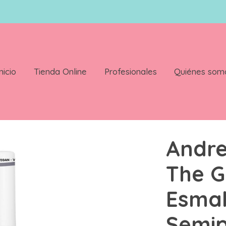
nicio
Tienda Online
Profesionales
Quiénes som
l Polish Esmalte Semipermanente 10 5 ml Color G40
Andre
The G
Esmal
Semi