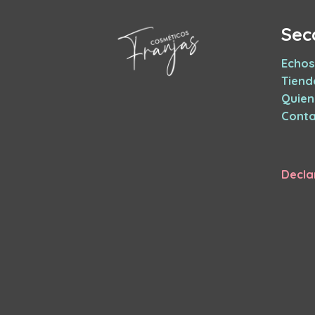
Sec
Echos
Tiend
Quie
Conta
Decla