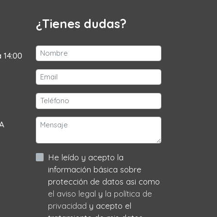
¿Tienes dudas?
a 14:00
 A
He leído y acepto la
información básica sobre
protección de datos asi como
el aviso legal
y
la política de
privacidad
y acepto el