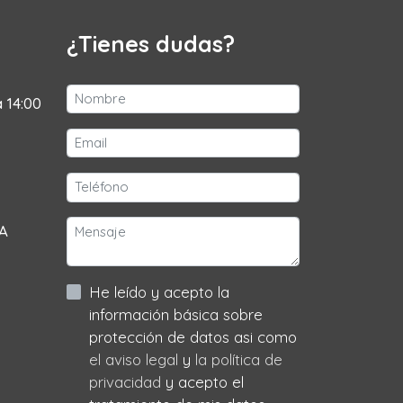
¿Tienes dudas?
a 14:00
 A
He leído y acepto la
información básica sobre
protección de datos asi como
el aviso legal
y
la política de
privacidad
y acepto el