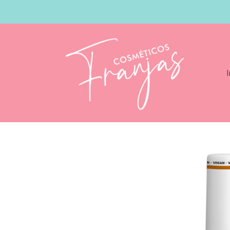
I
Catálogo
Andreia Professional The Ge