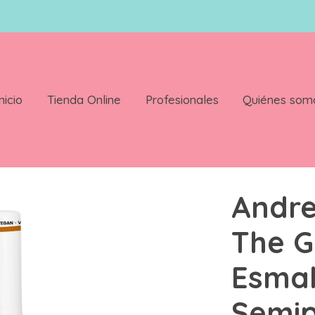
nicio
Tienda Online
Profesionales
Quiénes som
l Polish Esmalte Semipermanente 10 5 ml Color G36
Andre
The G
Esmal
Semi