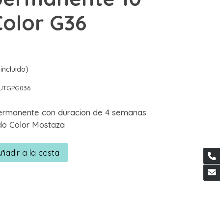
Color G36
incluido)
UTGPG036
ermanente con duracion de 4 semanas
do Color Mostaza
ñadir a la cesta