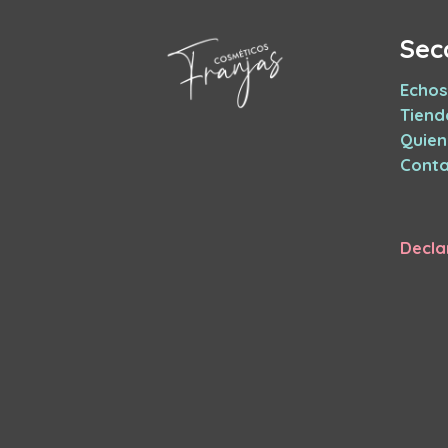
Sec
Echos
Tiend
Quie
Conta
Decla