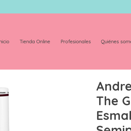
nicio
Tienda Online
Profesionales
Quiénes som
l Polish Esmalte Semipermanente 10 5 ml Color G26
Andre
The G
Esmal
Semi