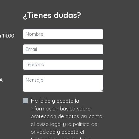
¿Tienes dudas?
a 14:00
 A
He leído y acepto la
información básica sobre
protección de datos asi como
el aviso legal
y
la política de
privacidad
y acepto el