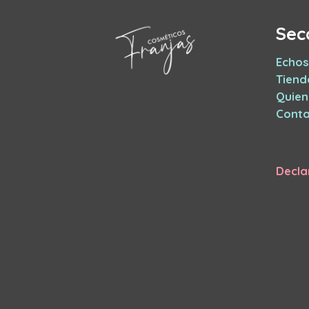
Sec
Echos
Tiend
Quie
Conta
Decla