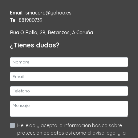
Email
: ismacoro@yahoo.es
Tel
: 881980739
Rúa O Rollo, 29, Betanzos, A Coruña
¿Tienes dudas?
He leído y acepto la información básica sobre
protección de datos asi como
el aviso legal
y
la