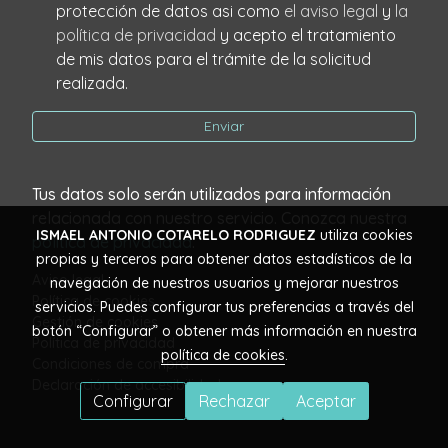
protección de datos asi como
el aviso legal
y
la
política de privacidad
y acepto el tratamiento
de mis datos para el trámite de la solicitud
realizada.
Enviar
Tus datos solo serán utilizados para información
relacionada con nuestro servicio. Conozca nuestra
ISMAEL ANTONIO COTARELO RODRIGUEZ
utiliza cookies
política de privacidad
.
propias y terceros para obtener datos estadísticos de la
Aviso legal
navegación de nuestros usuarios y mejorar nuestros
Política de cookies
servicios. Puedes configurar tus preferencias a través del
Gestión de cookies
botón “Configurar” o obtener más información en nuestra
Política de privacidad
política de cookies
.
Condiciones de compra
Declaración de accesibilidad
Configurar
Rechazar
Aceptar