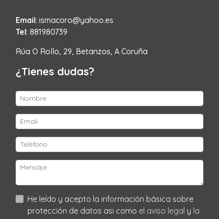
Email
: ismacoro@yahoo.es
Tel
: 881980739
Rúa O Rollo, 29, Betanzos, A Coruña
¿Tienes dudas?
He leído y acepto la información básica sobre
protección de datos asi como
el aviso legal
y
la