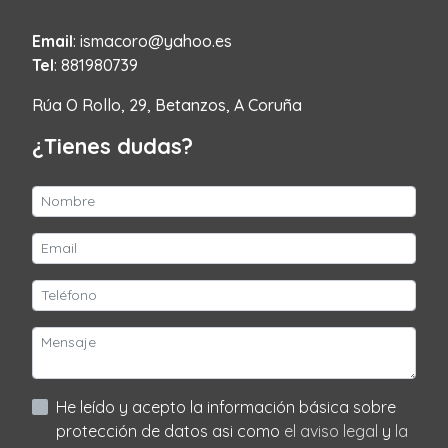
Email
: ismacoro@yahoo.es
Tel
: 881980739
Rúa O Rollo, 29, Betanzos, A Coruña
¿Tienes dudas?
He leído y acepto la información básica sobre
protección de datos asi como
el aviso legal
y
la