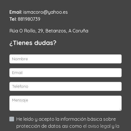
Email
: ismacoro@yahoo.es
Tel
: 881980739
Rúa O Rollo, 29, Betanzos, A Coruña
¿Tienes dudas?
He leído y acepto la información básica sobre
protección de datos asi como
el aviso legal
y
la