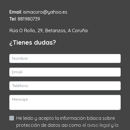
Email
: ismacoro@yahoo.es
Tel
: 881980739
Rúa O Rollo, 29, Betanzos, A Coruña
¿Tienes dudas?
He leído y acepto la información básica sobre
protección de datos asi como
el aviso legal
y
la