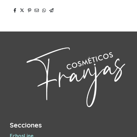
Secciones
EchosLine