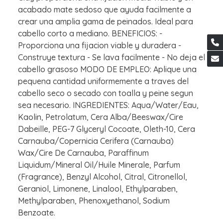
acabado mate sedoso que ayuda facilmente a
crear una amplia gama de peinados. Ideal para
cabello corto a mediano. BENEFICIOS: -
Proporciona una fijacion viable y duradera -
Construye textura - Se lava facilmente - No deja el
cabello grasoso MODO DE EMPLEO: Aplique una
pequena cantidad uniformemente a traves del
cabello seco o secado con toalla y peine segun
sea necesario. INGREDIENTES: Aqua/Water/Eau,
Kaolin, Petrolatum, Cera Alba/Beeswax/Cire
Dabeille, PEG-7 Glyceryl Cocoate, Oleth-10, Cera
Carnauba/Copernicia Cerifera (Carnauba)
Wax/Cire De Carnauba, Paraffinum
Liquidum/Mineral Oil/Huile Minerale, Parfum
(Fragrance), Benzyl Alcohol, Citral, Citronellol,
Geraniol, Limonene, Linalool, Ethylparaben,
Methylparaben, Phenoxyethanol, Sodium
Benzoate.