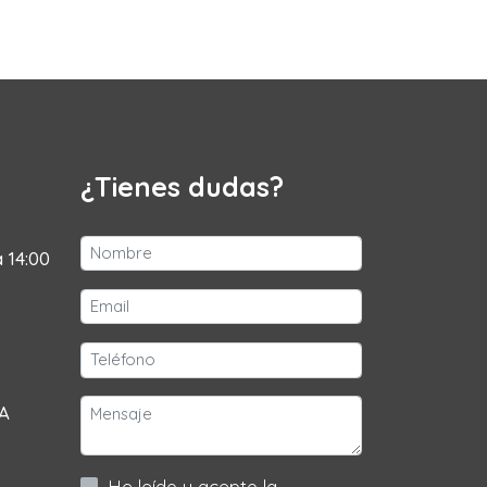
¿Tienes dudas?
a 14:00
 A
He leído y acepto la