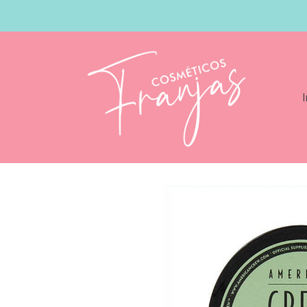
I
Catálogo
American Crew Forming Cre