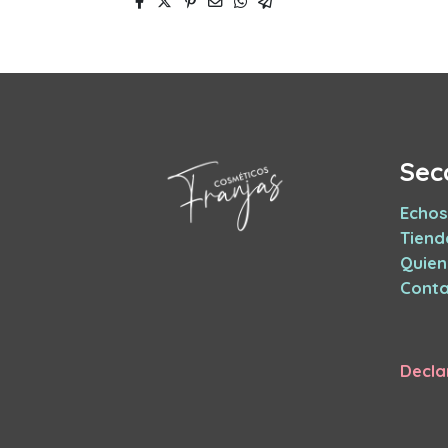
Sec
Echos
Tiend
Quie
Conta
Decla