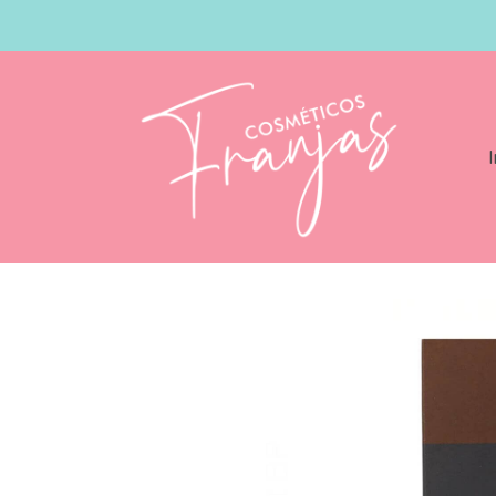
I
Catálogo
American Crew Acumen Revit