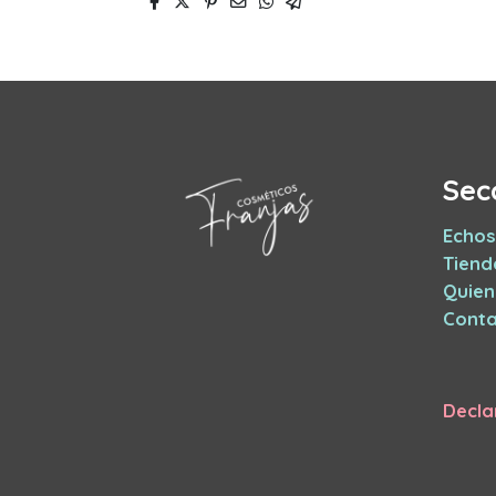
Sec
Echos
Tiend
Quie
Conta
Decla