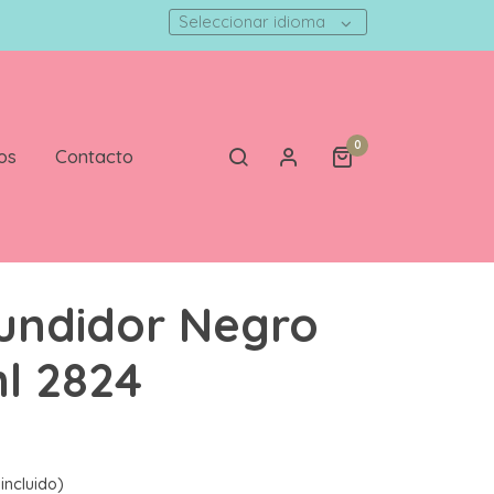
Seleccionar idioma
0
os
Contacto
Fundidor Negro
l 2824
incluido)