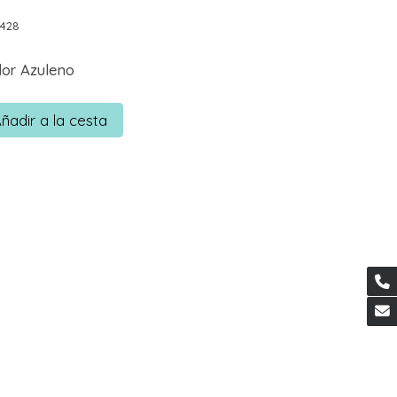
0428
lor Azuleno
ñadir a la cesta