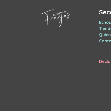
Sec
Echos
Tiend
Quie
Conta
Decla