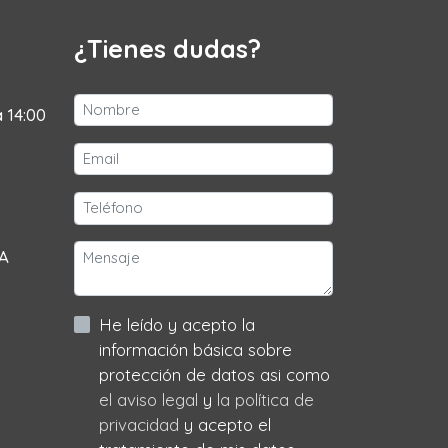
¿Tienes dudas?
a 14:00
 A
He leído y acepto la
información básica sobre
protección de datos asi como
el aviso legal
y
la política de
privacidad
y acepto el