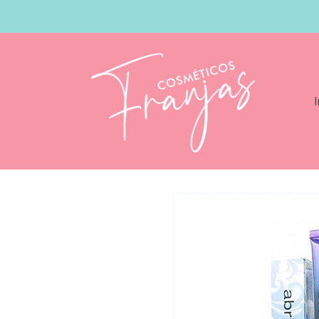
I
Catálogo
Abril Et Nature Color 60ml Co