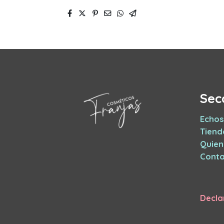
Sec
Echos
Tiend
Quie
Conta
Decla