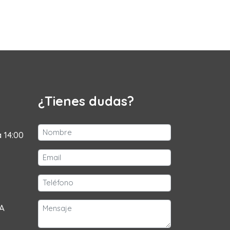
¿Tienes dudas?
a 14:00
 A