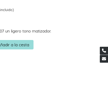
incluido)
0
07 un ligero tono matizador.
ñadir a la cesta