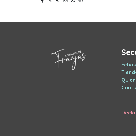
Sec
Echos
Tiend
Quie
Conta
Decla