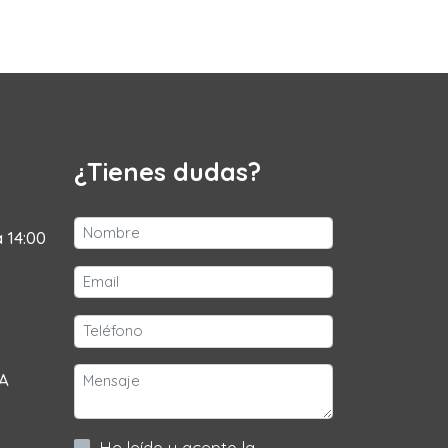
¿Tienes dudas?
a 14:00
 A
He leído y acepto la