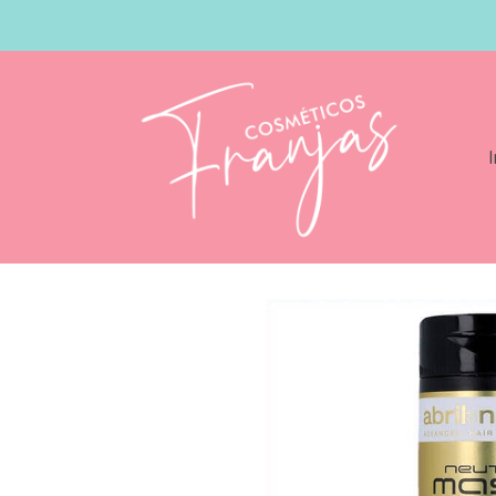
I
Catálogo
Abril Et Nature (2) Neutral M